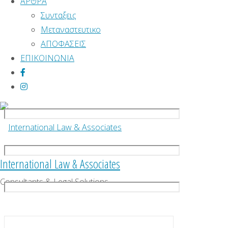
ΑΡΘΡΑ
Συνταξεις
Στην
Η συμπληρώστε την φόρμα επικοινωνίας
Μεταναστευτικo
Internationa
και θα σας καλέσουμε εμεις το συντομότερο
ΑΠΟΦΑΣΕΙΣ
Law &
δυνατόν
ΕΠΙΚΟΙΝΩΝΙΑ
Associates
αναλαμβάν
υπεύθυνα
Ονομα *
να
προωθήσου
το
Email (προαιρετικό)
ακίνητο
σας σε
International Law & Associates
Τηλέφωνο *
ξένους
Consultants & Legal Solutions
και
εγχώριους
Το Μήνυμα σας
επενδυτες
Skip